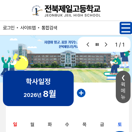
메인메뉴 바로가기
본문내용 바로가기
사이트맵
통합검색
로그인
1 / 1
학사일정
퀵
메
8월
2026년
뉴
일
월
화
수
목
금
토