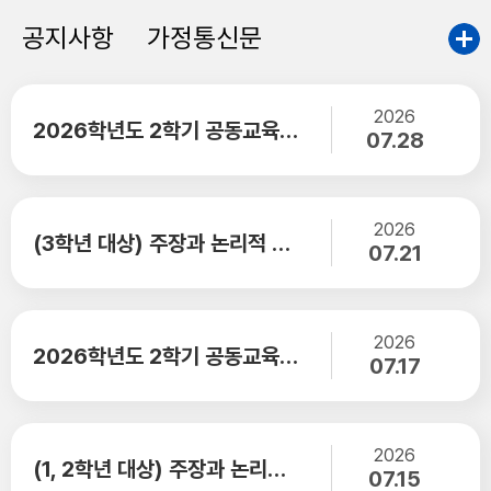
4
여름방학
공지사항
가정통신문
5
여름방학
2026
6
여름방학
2026학년도 2학기 공동교육과정 추가모집 전형 학생 선발 안내 (수정)
07.28
7
여름방학
8
여름방학
2026
(3학년 대상) 주장과 논리적 근거 : 토론 역량 함양을 위한 입론서 작성 활동
07.21
8
토요휴업일
9
여름방학
2026
10
여름방학
2026학년도 2학기 공동교육과정 학생 선발 면접 안내
07.17
11
여름방학
12
여름방학
2026
(1, 2학년 대상) 주장과 논리적 근거 : 토론 역량 함양 교실 시즌1 운영 안내
07.15
13
여름방학