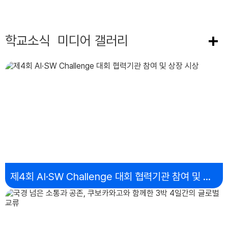
11
MS 본사 방문(해당자)
학교소식
미디어 갤러리
12
사회적 경제, 학교 협동조합 수업(2학년)
13
사회적 경제, 학교 협동조합 수업(2학년)
13
지역산업의 성장과 발/고맞고(1,2학년)
13
원광대학교 입시설명회(3학년)
15
광복절
17
대체공휴일
18
유학생 수업참여 시작[독일, 라트비아](1-1,2-1)
제4회 AI·SW Challenge 대회 협력기관 참여 및 상장 시상
18
전국연합학력평가(3학년)
18
결핵검사(3학년 및 교직원)