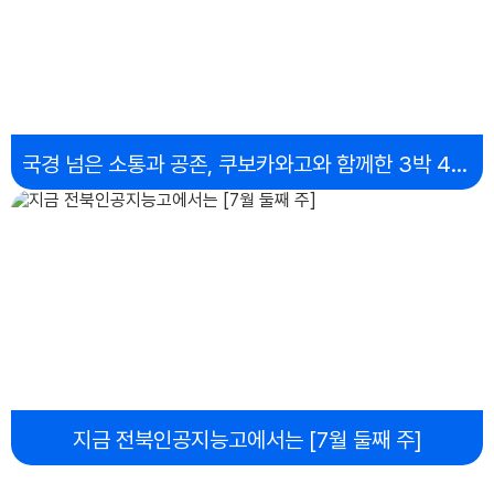
19
에이즈, 성폭력 예방교육(전교생)
19
전주대학교 입시설명회(3학년)
20
사회적 경제, 학교 협동조합 수업(2학년)
20
민방위 훈련(전교생 및 교직원)
국경 넘은 소통과 공존, 쿠보카와고와 함께한 3박 4일간의 글로벌 교류
22
전국기능경기대회
23
전국기능경기대회
24
전국기능경기대회
25
전국기능경기대회
26
전국기능경기대회
27
전국기능경기대회
지금 전북인공지능고에서는 [7월 둘째 주]
27
2학기 1차고사(3학년)