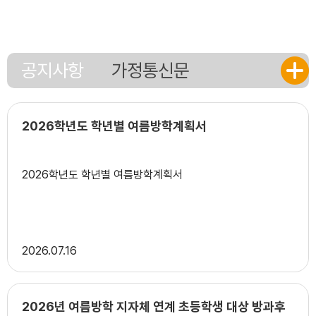
17
대체공휴일
18
여름방학
19
여름개학식
공지사항
가정통신문
22
토요휴업일
29
토요휴업일
31
학교폭력예방교육
2026학년도 학년별 여름방학계획서
2026학년도 학년별 여름방학계획서
2026
07.16
2026년 여름방학 지자체 연계 초등학생 대상 방과후