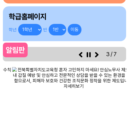
4
여름방학
5
여름방학
학급홈페이지
6
여름방학
7
여름방학
학년
반
8
토요휴업일
10
여름방학
알림판
3/7
11
여름방학
12
여름방학
13
여름방학
14
여름방학
15
광복절
15
광복절
17
대체공휴일
17
여름방학