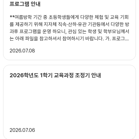
프로그램 안내
**여름방학 기간 중 초등학생들에게 다양한 체험 및 교육 기회
를 제공하기 위해 지자체 직속·산하·유관 기관등에서 다양한 방
과후 프로그램을 운영 하오니, 관심 있는 학생 및 학부모님께서
는 아래 파일을 참고하셔서 참여하시기 바랍니다. 가. 프로그램
운영 신청 기간 및 운영기간: 여름방학(2026.7월~8월) 나. 프
2026
07.08
로그램 운영 기관: 지자체 직속·산하·유관 기관 다. 프로그램 운
영 지역 및 내용 순 지역 대상(학년) 프로그램명 비고 1 군산 초
등 전학년 대학시설을 활용한 맞춤형 AI그로우 스포츠 클래스
운영 외 1개 2 정읍 초등 전학년 다양한 분야의 체험프로그램
2026학년도 1학기 교육과정 조정기 안내
외 19개 3 무주 1~3학년 어린이 문화탐험대 외 1개 6세 및
가족 포함 4 장수 초등 전학년 그림책을 읽고 독후활동과 함께
생각을 나눠보는 외 9개 관내청소년 대상운영 프로그램 있음
5 고창 초등 전학년 애니메이션 영상 활용 프로그램 외 15개
하반기까지 운영프로그램 있음 ※ 순창은 순창교육지원청 늘봄
지원센터에서 여름 특화프로그램 2개 운영
2026
07.06