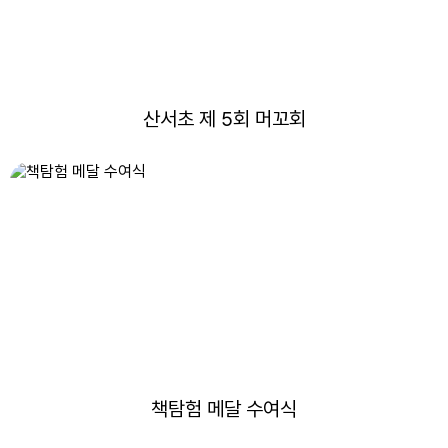
산서초 제 5회 머꼬회
책탐험 메달 수여식