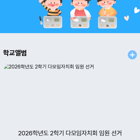
16
여름방학
17
대체공휴일
17
여름방학
18
여름방학
19
여름방학
학교앨범
20
2학기개학식
22
토요휴업일
29
토요휴업일
2026학년도 2학기 다모임자치회 임원 선거