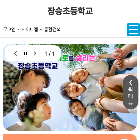
메인메뉴 바로가기
본문내용 바로가기
사이트맵
통합검색
로그인
1 / 1
퀵
메
뉴