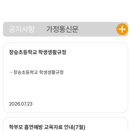
15
광복절
17
대체공휴일
18
여름방학
공지사항
가정통신문
19
여름방학
장승초등학교 학생생활규정
- 장승초등학교 학생생활규정
2026
07.23
학부모 흡연예방 교육자료 안내(7월)