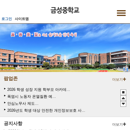
메인메뉴 바로가기
본문내용 바로가기
로그인
사이트맵
팝업존
더보기
2026 학생 성장 지원 학부모 아카데미 운영
폭염시 노동자 온열질환 예방수칙
안심노무사 제도 홍보
2026년도 학생 대상 안전한 개인정보보호 사례 공모전
관행적 부패행위 등 행동강령 위반 집중신고기간 운영
공지사항
청소년 도박예방 카드뉴스
더보기