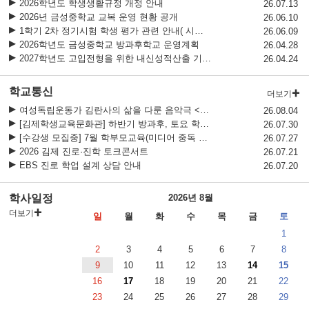
2026학년도 학생생활규정 개정 안내
청소년 사이버도박 자진신고 기간 운영
26.07.13
2026년 금성중학교 교복 운영 현황 공개
26.06.10
1학기 2차 정기시험 학생 평가 관련 안내( 시간표, 기출공개일, 시험범위, 유의사항)
26.06.09
2026학년도 금성중학교 방과후학교 운영계획
26.04.28
2027학년도 고입전형을 위한 내신성적산출 기준안(창의적 체험 활동)
26.04.24
학교통신
더보기
여성독립운동가 김란사의 삶을 다룬 음악극 <그들의 삶> 관람 안내
26.08.04
[김제학생교육문화관] 하반기 방과후, 토요 학생교육 프로그램 수강생 모집 안내
26.07.30
[수강생 모집중] 7월 학부모교육(미디어 중독 예방교육)
26.07.27
2026 김제 진로·진학 토크콘서트
26.07.21
EBS 진로 학업 설계 상담 안내
26.07.20
학사일정
2026년 8월
더보기
일
월
화
수
목
금
토
1
2
3
4
5
6
7
8
9
10
11
12
13
14
15
16
17
18
19
20
21
22
23
24
25
26
27
28
29