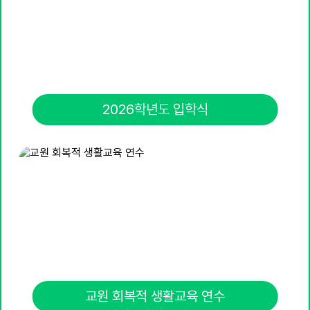
19
여름방학
20
여름방학
21
여름방학
22
여름방학
2026학년도 입학식
22
토요휴업일
23
여름방학
24
여름방학
25
여름방학
26
여름개학식
29
토요휴업일
31
영어체험센터(6-1)
교원 회복적 생활교육 연수