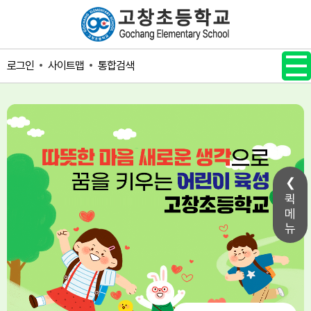
메인메뉴 바로가기
본문내용 바로가기
사이트맵
통합검색
로그인
퀵
메
뉴