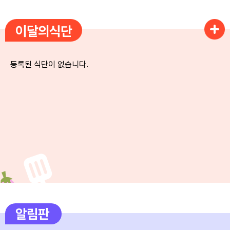
3
여름방학
이달의식단
4
여름방학
5
여름방학
등록된 식단이 없습니다.
6
여름방학
7
여름방학
8
여름방학
8
토요휴업일
9
여름방학
10
여름방학
11
여름방학
알림판
12
여름방학