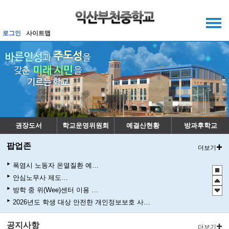
메인메뉴 바로가기
본문내용 바로가기
로그인
사이트맵
권장도서
학교운영위원회
예결산현황
방과후학교
팝업존
더보기
폭염시 노동자 온열질환 예방수칙
안심노무사 제도 홍보
방학 중 위(Wee)센터 이용 안내문
2026년도 학생 대상 안전한 개인정보보호 사례 공모전
관행적 부패행위 등 행동강령 위반 집중신고기간 운영
공지사항
청소년 도박예방 카드뉴스
더보기