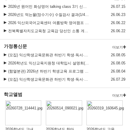
익산 AI·디지털 리터러시
2026년 원어민 화상영어 talking class 3기 신청 안내문
26.07.15
익산교육지원청 진로·진학 상담 프로그램(4월) 안내
2026년도 먹는물(정수기수) 수질검사 결과(1/4~2/4분기)
26.06.23
2026 학생 성장 지원 학부모 아카데미 운영
2026 익산외국어교육센터 여름방학 영여캠프 안내
26.06.22
전북특별자치도교육청 교육감 당선인 소통 게시판 안내
26.06.22
가정통신문
더보기
(모집) 익산학생교육문화관 하반기 학생·독서·수영교육 프로그램 수강생 모집
26.08.05
2026학년도 익산교육지원청 대학입시 설명회(8월) 개최 안내
26.08.05
(함열분관) 2026년 하반기 학생교육 프로그램 수강생 모집 안내
26.08.04
(모집) 익산학생교육문화관 하반기 학생·독서·수영교육 프로그램 수강생 모집
26.07.29
학교앨범
더보기
2026학년도 교내 여름방학 영어캠프
2026학년도 한마음 체육대회 실시
2026학년도 교육과정설명회를 아래와 같이 개최하였습니다.