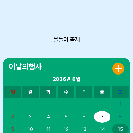
물놀이 축제
이달의행사
2026년
8월
일
월
화
수
목
금
토
1
2
3
4
5
6
7
8
9
10
11
12
13
14
15