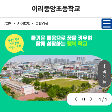
메인메뉴 바로가기
본문내용 바로가기
사이트맵
통합검색
로그인
퀵
메
뉴
1 / 1