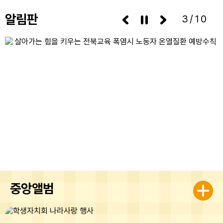
접대기실에 도착하여 등록부에 등록한 후 관계자의 안내를 받
09:00~18:00, 다만, 접수 마감일은 11:00까지) 6. 접수장
으시기 바랍니다. ※ 면접시험 시작시간까지 등록하지 않
소: 한국장애인고용공단 전북지사 취업지원부(063-240-
알림판
3/10
으면 면접시험 응시 불가 나. 서류합격자는 채용공고에 첨부
2421) 7. 접수방법: 방문, 이메일 접수(신분증 지참) ※ 기타
된 붙임2 공정채용 확인서를 사전에 작성하여 면접시험 대기
자세한 사항은 붙임 공고문을 참고하시기 바랍니다. 붙임 공
시간에 제출하시기 바랍니다. 다. 기타 자세한 사항은 이리중
고문 1부. 끝.
앙초등학교 행정실(☎063-855-3137)로 문의하시기 바랍
니다.
중앙앨범