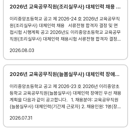
2026년 교육공무직원(조리실무사) 대체인력 채용 서류 합격자결정 및 면접 시행계획 공고
이리중앙초등학교 공고 제 2026-24 호 2026년 교육공무직
원(조리실무사) 대체인력 채용 서류전형 합격자 결정 및 면
접시험 시행계획 공고 2026년도 이리중앙초등학교 교육공무
직원(조리실무사) 대체인력 채용시험 서류전형 합격자 결정
및 면접시험 시행 계획 관한 사항을 다음과 같이 공고합니다.
2026
08.03
2026년 8월 3일 이리중앙초등학교장 1. 서류전형 합격자 명
단 (접수순) 직종 채용예정인원 성 명 교육공무직원 (조
리실무사) 대체인력 1 김*순 임*영 유*희 2. 면접시험 시
행 계획 가. 일시 및 장소 채용분야 면접시험 일시 면접장소
2026년 교육공무직원(늘봄실무사) 대체인력 장애인 근로자 우선 채용 공고
면접대기실 비고 교육공무직원 (조리실무사) 대체인력
2026. 8. 4.(화) 10:00 ~ 1층 교장실 1층 상담실 -응시자는
이리중앙초등학교 공고 제 2026-23 호 2026년 이리중앙초
09:40까지등록 -장소는 학교사정에 따라 변경 가능 나. 대
등학교 교육공무직원(늘봄실무사) 대체인력 장애인 우선 채용
상 : 서류전형 합격자 3. 최종합격자 발표 가. 일시: 2026. 8.
계획을 다음과 같이 공고합니다. 1. 채용분야: 교육공무직원
5.(수) 10:00 이후 개별통보 및 홈페이지 게시 나. 방법: 이
(늘봄실무사) 대체인력(기간제 근로자) 2. 채용인원: 1명(장애
리중앙초등학교 홈페이지 중앙소식/공지사항 4. 응시자 유의
인 근로자) 3. 채용기간: 2026. 9. 1.~ 2027. 2. 28. 4. 응시
2026
07.31
사항 가. 시험당일 주민등록증(또는 본인임을 증명할 수 있는
자격: 붙임 공고문 참조 5. 원서 접수기간: 2026. 8. 4.(화)
신분증) 및 필기구를 지참하시고 응시자 등록시간까지 면
09:00 ~ 2026. 8. 7.(금) 11:00 (접수시간: 평일