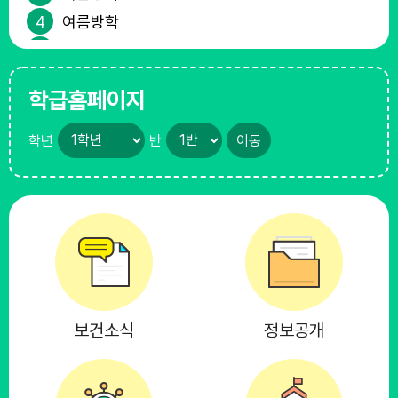
4
여름방학
5
여름방학
6
여름방학
학급홈페이지
7
여름방학
8
토요휴업일
학년
반
10
여름방학
11
여름방학
12
여름방학
13
여름방학
14
여름방학
15
광복절
보건소식
정보공개
15
광복절
17
대체공휴일
17
여름방학