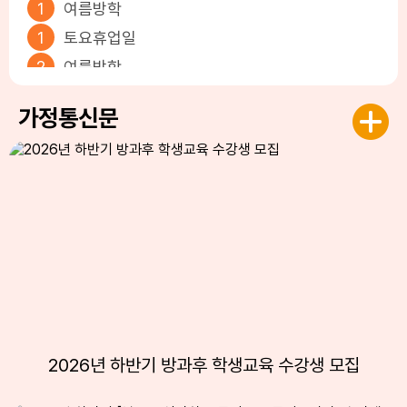
1
여름방학
1
토요휴업일
2
여름방학
3
여름방학
가정통신문
4
여름방학
5
여름방학
6
여름방학
7
여름방학
8
여름방학
8
토요휴업일
9
여름방학
10
여름방학
11
여름방학
2026년 하반기 방과후 학생교육 수강생 모집
12
여름방학