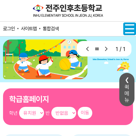
메인메뉴 바로가기
본문내용 바로가기
사이트맵
통합검색
로그인
1 / 1
퀵
메
학급홈페이지
뉴
학년
반