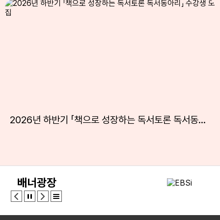
13
여름방학
14
여름방학
15
광복절
15
여름방학
15
광복절
16
여름방학
17
대체공휴일
17
여름방학
2026년 하반기 「책으로 성장하는 독서토론 독서동아리」 수강생 모집
17
대체공휴일
18
여름방학
19
여름개학식
22
토요휴업일
배너광장
29
토요휴업일
31
3~4학년 수영교육