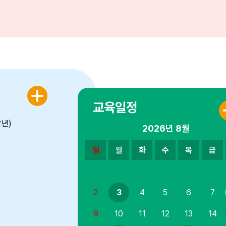
교육일정
2026년
8월
일
월
화
수
목
금
2
3
4
5
6
7
9
10
11
12
13
14