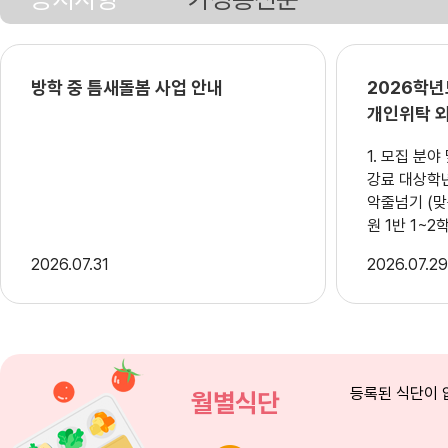
방학 중 틈새돌봄 사업 안내
2026학
개인위탁 
1. 모집 분야 및 인원 순
강료 대상학년 강사료 모집인원 비고 1 음
악줄넘기 (맞춤형+선택형) 화,목 25,000
원 1반 1~2학년(맞춤형) 맞춤형: 시간당 4
만원 선택형: 학생수×수강료 1명
2026
07.31
2026
07.2
2026.7.29. 공고 2반 1~2학년(맞춤형) 3
반 3~6학년(선택형) 4반 3~6학년(선택
형) ※대상학년이나 맞춤형, 선택형반이 변
경 될수도 있음 ？ 2. 모집 세
고 기간 : 202
(화) 나. 서류 
등록된 식단이 
월별식단
(수)~2026. 
수 장소 : 