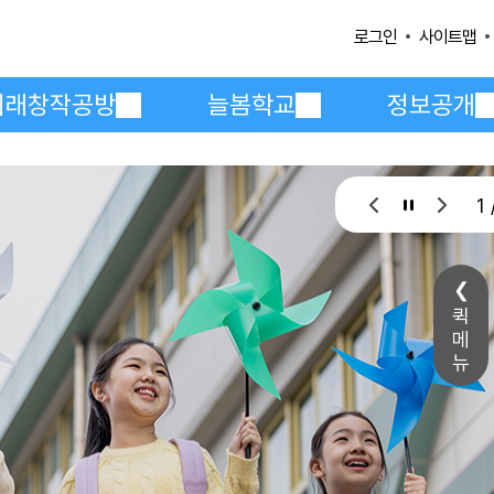
사이트맵
로그인
미래창작공방
늘봄학교
정보공개
1 
퀵
메
뉴