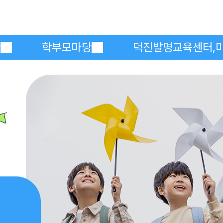
메인메뉴 바로가기
본문내용 바로가기
당
학부모마당
덕진발명교육센터,