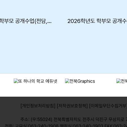
2026학년도 학부모 공개수업(전담,비교과)
2026학년도 학부모 공개수
[개인정보처리방침]
[저작권보호정책]
[이메일무단수집거부
주소: (우:55024) 전북특별자치도 전주시 덕진구 무삼지로 
전화: 교무실:063-240-1908 행정실:063-240-1903 FAX:063-2