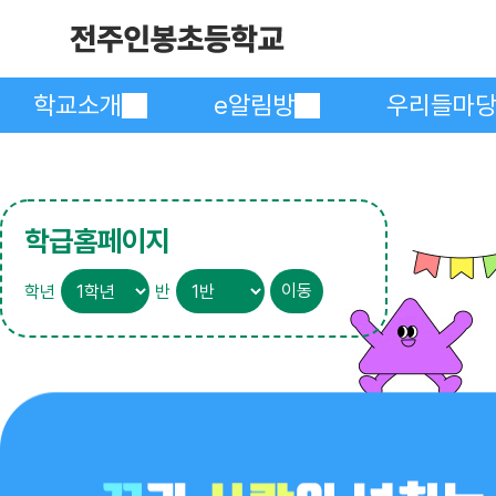
학교소개
e알림방
우리들마
학급홈페이지
학년
반