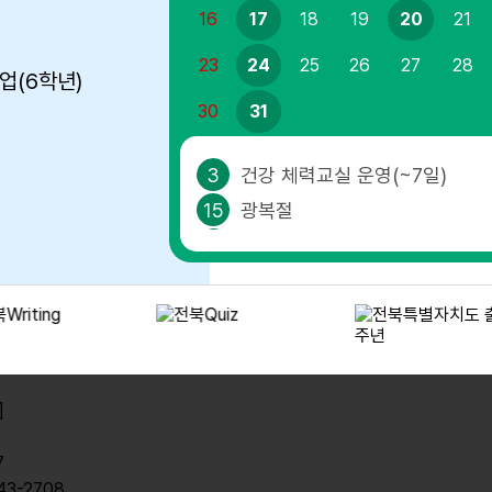
16
17
18
19
20
21
23
24
25
26
27
28
업(6학년)
30
31
3
건강 체력교실 운영(~7일)
15
광복절
15
광복절
17
대체공휴일
17
대체휴일
20
개학식
24
학급어린이회 구성(2학기)
]
31
학생인권교육(~4일)
7
43-2708