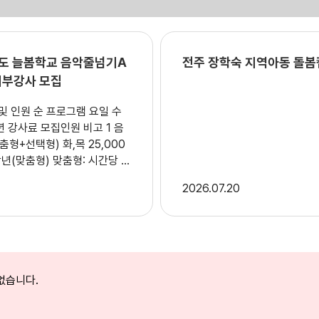
년도 늘봄학교 음악줄넘기A
전주 장학숙 지역아동 돌봄
외부강사 모집
 프로그램 요일 수
9
2026
07.20
부 사항 가. 공
6. 7. 29.(수)~2026. 8. 11.
접수 : 2026. 8. 5.
없습니다.
8. 11.(화) 12:00까지 다. 접
전주인봉초등학교 본관3층 늘봄