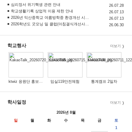
2026 학생 성장 지원 학부모 아카데미 운영
심리정서 위기핵생 관련 안내
26.07.28
학교생활기록 상업적 이용 제한 안내
26.07.13
2026년 익산중학교 여름방학중 환경개선 시설공사 안내
26.07.13
2026학년도 굿모닝 밀 클럽(아침결식개선사업) 7월 식단표입니다.
26.06.30
학교행사
더보기
ktwiz 응원단 홍보 행사
임실119안전체험
통계캠프 2일차
학사일정
더보기
2026년 8월
일
월
화
수
목
금
토
1