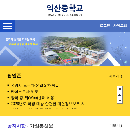
메인메뉴 바로가기
본문내용 바로가기
로그인
사이트맵
팝업존
더보기
폭염시 노동자 온열질환 예방수칙
안심노무사 제도 홍보
방학 중 위(Wee)센터 이용 안내문
2026년도 학생 대상 안전한 개인정보보호 사례 공모전
관행적 부패행위 등 행동강령 위반 집중신고기간 운영
청소년 도박예방 카드뉴스
익산 AI·디지털 리터러시
공지사항
가정통신문
더보기
익산교육지원청 진로·진학 상담 프로그램(4월) 안내