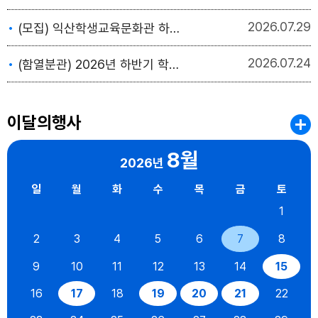
2026
07.29
(모집) 익산학생교육문화관 하반기 학생·독서·수영교육 프로그램 수강생 모집
2026
07.24
(함열분관) 2026년 하반기 학생교육 프로그램 수강생 모집 안내
이달의행사
8월
2026년
일
월
화
수
목
금
토
1
2
3
4
5
6
7
8
9
10
11
12
13
14
15
16
17
18
19
20
21
22