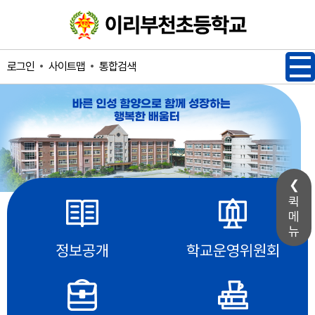
메인메뉴 바로가기
본문내용 바로가기
사이트맵
통합검색
로그인
퀵
메
뉴
정보공개
학교운영위원회