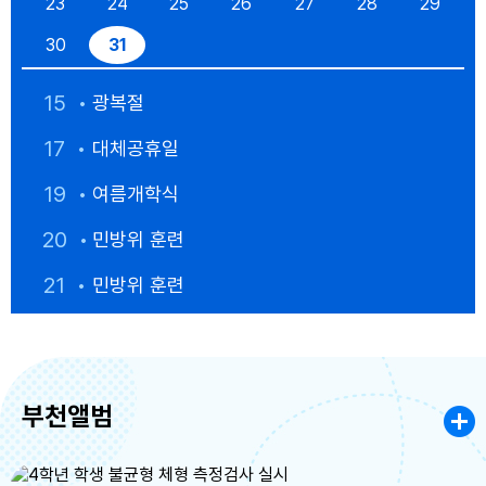
23
24
25
26
27
28
29
30
31
15
광복절
17
대체공휴일
19
여름개학식
20
민방위 훈련
21
민방위 훈련
31
수상안전교육(3학년)
부천앨범