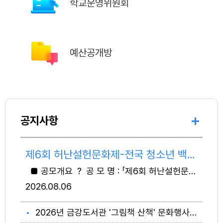
학교운영위원회
예산공개방
공지사항
제6회 허난설헌문화제-전국 청소년 백일장 공모전 안내
■ 공모개요 ？ 공 모 명 : 「제6회 허난설헌문화제-전국 청소년 백일장 공모전」 ？ 주최·주관 : (재)광주시문화재단 ？ 참가부문 : 시 ？ 신청대상 : 전국 초·중·고등학생(또는 같은 연령의 학교 밖 청소년) ※ 본 공모전 이전 대상 수상자는 참가할 수 없으며, 입상 이후 해당 사실이 확인될 경우 수상 취소됨. ？ 공모내용 - 예선 : 자유시제 창작시 1편 - 본선 : 현장 백일장(당일 제시된 시제로 창작시 1편) ？ 응모편수 : 1인 1편 ？ 제출방법 : 이메일 제출 (festival@nsart.or.kr) ■ 일정계획 ？ 예선접수 : 2026. 8. 10.(월) ~ 8. 21.(금) 18:00 ※ 이메일 제출 ？ 예선발표 : 2026. 8. 28.(금) 예정 ※ 광주시문화재단 홈페이지(www.nsart.or.kr) 발표 및 개별 통보 ？ 본 선 : 2026. 9. 5.(토) 10:00~12:00 ？ 시 상 식 : 2025. 9. 5.(토) 15:00 예정 ※ 본선 참여자는 시상식 필수 참석(수상자 현장 발표) ■ 접수 기간 및 방법 ？ 접수기간 : 2026. 8. 10.(월) ~ 8. 21.(금) 18:00까지 / 12일간 ？ 접수방법 : 광주시문화재단 홈페이지(www.nsart.or.kr) > 소통공간 > 고시공고 > 신청서 다운로드 > 이메일 접수(festival@nsart.or.kr) ※ 홈페이지 첨부 양식으로 작성하여 한글 파일로 제출 ※ 메일 제목 및 파일명 : [제6회 허난설헌문화제_응모자 이름] (ex. 제6회 허난설헌문화제_허초희) ※ 접수는 마감일 18시 이내 이메일 도착분에 한함 ？ 제출서류 1) [붙임1] 참가신청서 1부 2) [붙임2] 개인정보 수집·이용 동의서 1부 3) [붙임3] 작품 제출 1부
2026
08.06
2026년 금강도서관 '그림책 산책' 문화행사 안내