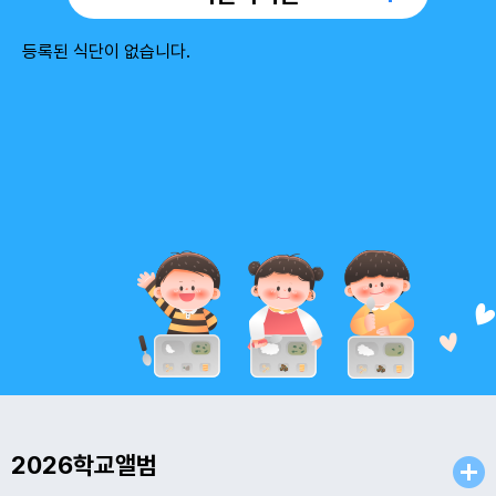
9
여름방학
10
여름방학
등록된 식단이 없습니다.
11
여름방학
12
여름방학
13
여름방학
14
여름방학
15
광복절
15
여름방학
15
광복절
16
여름방학
17
대체공휴일
17
여름방학
17
대체공휴일
2026학교앨범
18
여름방학