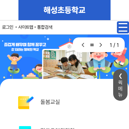
메인메뉴 바로가기
본문내용 바로가기
사이트맵
통합검색
로그인
1 / 1
퀵
메
뉴
돌봄교실