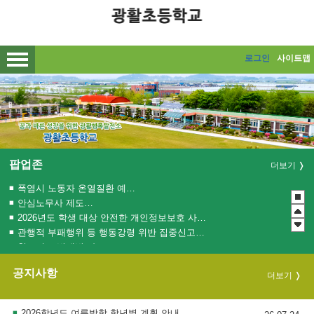
메인메뉴 바로가기
본문내용 바로가기
로그인
사이트맵
팝업존
더보기
폭염시 노동자 온열질환 예방수칙
안심노무사 제도 홍보
2026년도 학생 대상 안전한 개인정보보호 사례 공모전
관행적 부패행위 등 행동강령 위반 집중신고기간 운영
청소년 도박예방 카드뉴스
2026년 초등학교 4학년 구강건강 진료지원 사업 안내
공지사항
더보기
2026 학생 성장 지원 학부모 아카데미 운영
2026학년도 여름방학 학년별 계획 안내