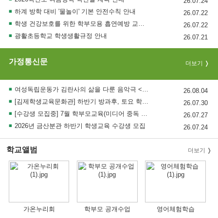
26.07.24
하계 방학 대비 '물놀이' 기본 안전수칙 안내
26.07.22
학생 건강보호를 위한 학부모용 흡연예방 교육자료(7월) 안내
26.07.22
광활초등학교 학생생활규정 안내
26.07.21
가정통신문
더보기
여성독립운동가 김란사의 삶을 다룬 음악극 <그들의 삶> 관람 안내
26.08.04
[김제학생교육문화관] 하반기 방과후, 토요 학생교육 프로그램 수강생 모집 안내
26.07.30
[수강생 모집중] 7월 학부모교육(미디어 중독 예방교육)
26.07.27
2026년 금산분관 하반기 학생교육 수강생 모집
26.07.24
학교앨범
더보기
가온누리회
학부모 공개수업
영어체험학습