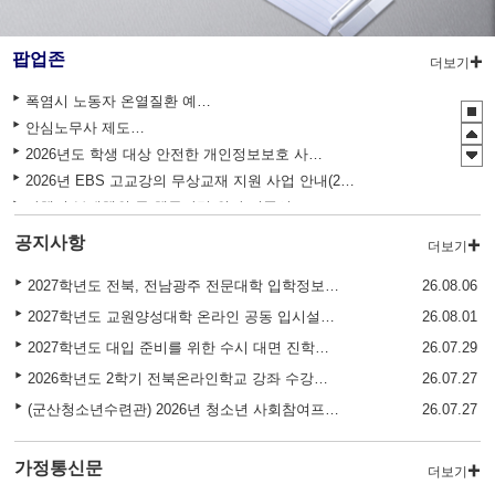
팝업존
더보기
폭염시 노동자 온열질환 예방수칙
안심노무사 제도 홍보
2026년도 학생 대상 안전한 개인정보보호 사례 공모전
2026년 EBS 고교강의 무상교재 지원 사업 안내(2학기 2차)
관행적 부패행위 등 행동강령 위반 집중신고기간 운영
2027학년도 EBS 수능연계교재 정오표 안내
공지사항
더보기
청소년 도박예방 카드뉴스
2027학년도 전북, 전남광주 전문대학 입학정보 박람회 안내
26.08.06
2026 학생 성장 지원 학부모 아카데미 운영
2027학년도 교원양성대학 온라인 공동 입시설명회 안내
26.08.01
2027학년도 대입 준비를 위한 수시 대면 진학상담 운영 및 신청 안내
26.07.29
2026학년도 2학기 전북온라인학교 강좌 수강생 안내 및 1학기 교육활동 만족도 조사 실시
26.07.27
(군산청소년수련관) 2026년 청소년 사회참여프로젝트 참여예산제 공모 안내
26.07.27
가정통신문
더보기