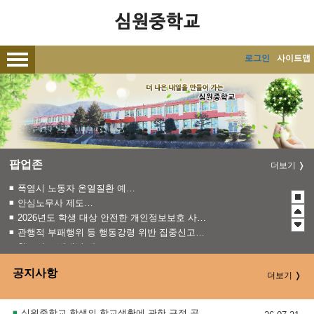
메인메뉴 바로가기
본문내용 바로가기
로그인
사이트맵
팝업존
더보기
폭염시 노동자 온열질환 예방수칙
안심노무사 제도 홍보
2026년도 학생 대상 안전한 개인정보보호 사례 공모전
관행적 부패행위 등 행동강령 위반 집중신고기간 운영
청소년 도박예방 카드뉴스
2026 학생 성장 지원 학부모 아카데미 운영
공지사항
더보기
심원중학교 학생의 학교생활에 관한 규정 공포 및 안내