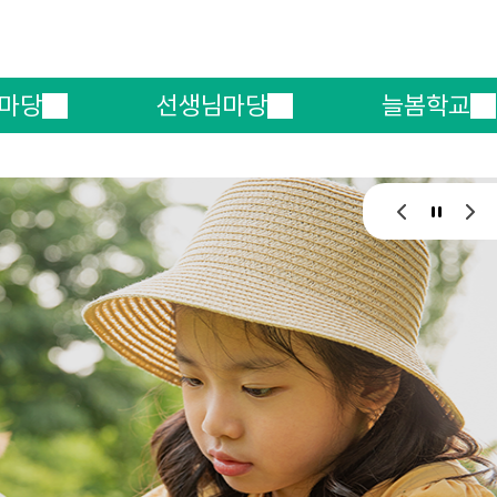
메인메뉴 바로가기
본문내용 바로가기
마당
선생님마당
늘봄학교