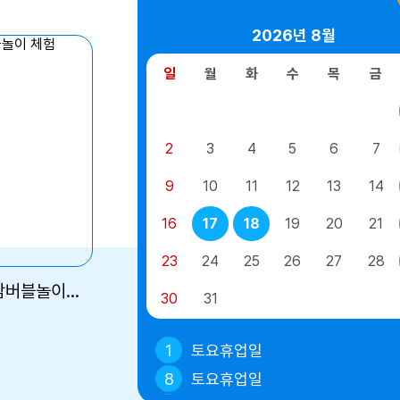
2026년
8월
일
월
화
수
목
금
2
3
4
5
6
7
9
10
11
12
13
14
16
17
18
19
20
21
23
24
25
26
27
28
유치원 구강보건교육 및 물감버블놀이 체험
30
31
1
토요휴업일
8
토요휴업일