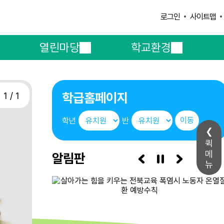
사이트맵
로그인
열린마당
학교환경
학급홈페이지
1 / 1
학년
반
퀵
메
알림판
3/7
뉴