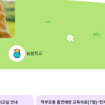
늘봄학교
서교실 안내