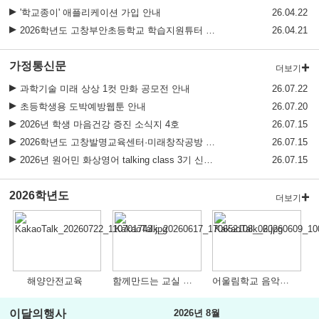
'학교종이' 애플리케이션 가입 안내
26.04.22
2026학년도 고창부안초등학교 학습지원튜터 채용 재공고
26.04.21
가정통신문
더보기
과학기술 미래 상상 1컷 만화 공모전 안내
26.07.22
초등학생용 도박예방웹툰 안내
26.07.20
2026년 학생 마음건강 증진 소식지 4호
26.07.15
2026학년도 고창발명교육센터·미래창작공방 여름방학 발명·메이커캠프 운영 안내
26.07.15
2026년 원어민 화상영어 talking class 3기 신청 모집 안내
26.07.15
2026학년도
더보기
함께만드는 교실 영화제작
어울림학교 음악공연 관람 및 체험(2026.06.09)
해양안전교육
이달의행사
2026년 8월