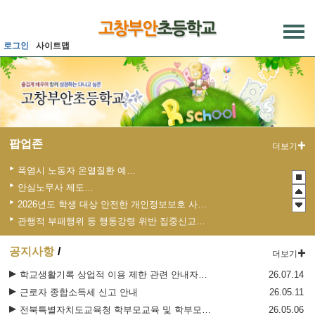
메인메뉴 바로가기
본문내용 바로가기
로그인
사이트맵
팝업존
더보기
폭염시 노동자 온열질환 예방수칙
안심노무사 제도 홍보
2026년도 학생 대상 안전한 개인정보보호 사례 공모전
관행적 부패행위 등 행동강령 위반 집중신고기간 운영
청소년 도박예방 카드뉴스
공지사항
더보기
2026년 초등학교 4학년 구강건강 진료지원 사업 안내
2026 학생 성장 지원 학부모 아카데미 운영
학교생활기록 상업적 이용 제한 관련 안내자료(팸플릿)
26.07.14
근로자 종합소득세 신고 안내
26.05.11
전북특별자치도교육청 학부모교육 및 학부모의 학교 참여 지원 조례
26.05.06