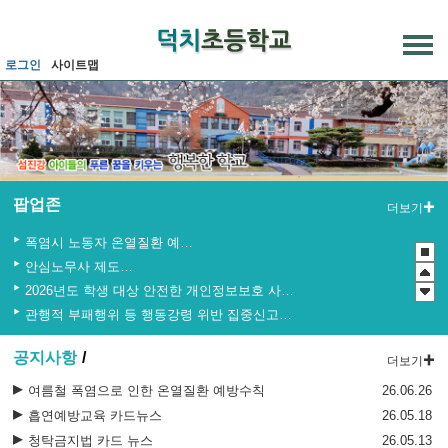
메인메뉴 바로가기
본문내용 바로가기
로그인
사이트맵
팝업존
더보기
폭염시 노동자 온열질환 예방수칙
안심노무사 제도 홍보
2026년도 학생 대상 안전한 개인정보보호 사례 공모전
관행적 부패행위 등 행동강령 위반 집중신고기간 운영
청소년 도박예방 카드뉴스
공지사항
더보기
2026년 초등학교 4학년 구강건강 진료지원 사업 안내
2026 학생 성장 지원 학부모 아카데미 운영
여름철 폭염으로 인한 온열질환 예방수칙
26.06.26
흡연예방교육 카드뉴스
26.05.18
청탁금지법 카드 뉴스
26.05.13