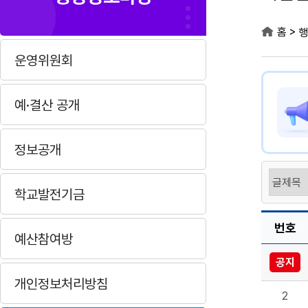
>
홈
행
운영위원회
예·결산 공개
정보공개
학교발전기금
번호
예산참여방
공지
개인정보처리방침
2