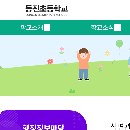
학교소개
학교소식
석면
행정정보마당