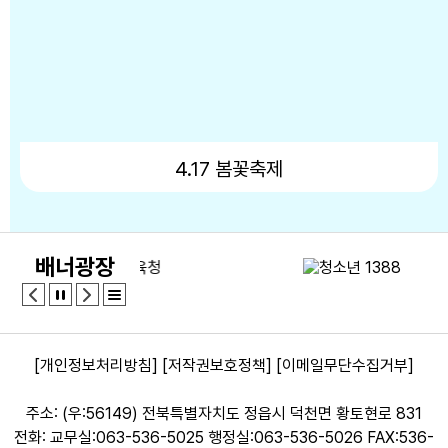
24
여름방학
26
시업식
29
토요휴업일
4.17 봄꽃축제
배너광장
[개인정보처리방침]
[저작권보호정책]
[이메일무단수집거부]
주소: (우:56149) 전북특별자치도 정읍시 덕천면 황토현로 831
전화: 교무실:063-536-5025 행정실:063-536-5026 FAX:536-