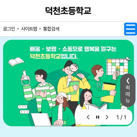
메인메뉴 바로가기
본문내용 바로가기
사이트맵
통합검색
로그인
퀵
메
뉴
1 / 1