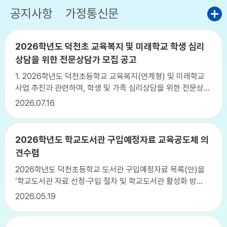
공지사항
가정통신문
2026학년도 덕천초 교육복지 및 미래학교 학생 심리
상담을 위한 전문상담가 모집 공고
1. 2026학년도 덕천초등학교 교육복지(연계형) 및 미래학교
사업 추진과 관련하여, 학생 및 가족 심리상담을 위한 전문상담
가를 아래와 같이 공고합니다. 가. 공고 기간: 2026년 7월
2026
07.16
15일(수) ~ 2026년 7월 22일(수) 나. 서류 접수: 2026년 7
월 15일(수) ~ 2026년 7월 22일(목) 16:00 까지 다. 접수
장소: 덕천초등학교 교무실로 본인 직접 방문하여 접수 라. 자
2026학년도 학교도서관 구입예정자료 교육공도체 의
세한 내용 붙임 참고
견수렴
2026학년도 덕천초등학교 도서관 구입예정자료 목록(안)을
‘학교도서관 자료 선정·구입 절차 및 학교도서관 활성화 방
안’등 교육부 방침 공문에 따라 공개합니다. 첨부된 목록을 보
2026
05.19
시고 의견이 있으신 분은 의견서를 작성하여 담당교사에게 제
출하여 주시기 바랍니다. * 담당교사 연락처 - 메일