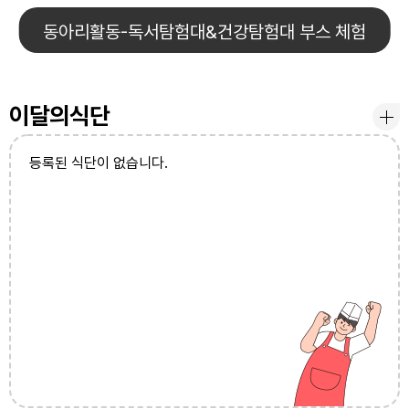
동아리활동-독서탐험대&건강탐험대 부스 체험
12
여름방학
13
여름방학
14
여름방학
이달의식단
15
광복절
등록된 식단이 없습니다.
15
여름방학
15
광복절
16
여름방학
17
대체공휴일
17
여름방학
17
대체공휴일