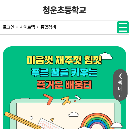
메인메뉴 바로가기
본문내용 바로가기
사이트맵
통합검색
로그인
퀵
메
뉴