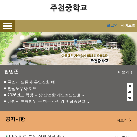
메인메뉴 바로가기
본문내용 바로가기
로그인
사이트맵
팝업존
더보기
폭염시 노동자 온열질환 예방수칙
안심노무사 제도 홍보
2026년도 학생 대상 안전한 개인정보보호 사례 공모전
관행적 부패행위 등 행동강령 위반 집중신고기간 운영
청소년 도박예방 카드뉴스
2026 학생 성장 지원 학부모 아카데미 운영
공지사항
더보기
EBS 진로, 학업 설계 상담 안내