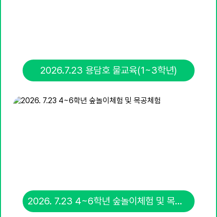
17
대체공휴일
21
(유)(초)개학식
24
다모임
2026.7.23 용담호 물교육(1~3학년)
25
(유)그림책놀이(장승)
27
(유)비건베이킹
28
수영(1,2학년)/캠핑(4~6학년)
31
(유)안전교육
2026. 7.23 4~6학년 숲놀이체험 및 목공체험