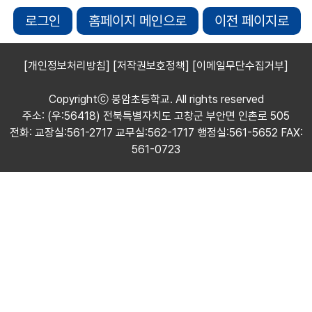
로그인
홈페이지 메인으로
이전 페이지로
[개인정보처리방침]
[저작권보호정책]
[이메일무단수집거부]
Copyrightⓒ 봉암초등학교. All rights reserved
주소: (우:56418) 전북특별자치도 고창군 부안면 인촌로 505
전화: 교장실:561-2717 교무실:562-1717 행정실:561-5652 FAX:
561-0723