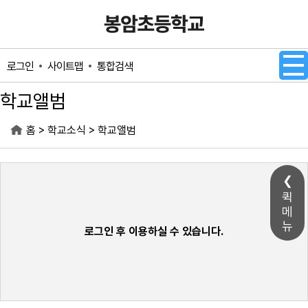
메인메뉴 바로가기
본문내용 바로가기
사이트맵
통합검색
로그인
학교앨범
>
>
홈
학교소식
학교앨범
퀵
메
뉴
로그인 후 이용하실 수 있습니다.