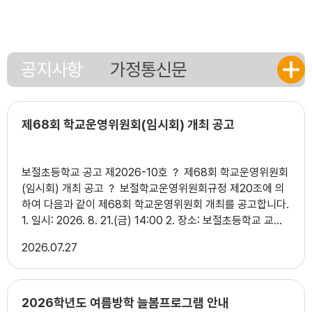
15
광복절
15
여름방학
15
광복절
공지사항
가정통신문
16
여름방학
17
대체공휴일
17
여름방학
제68회 학교운영위원회(임시회) 개최 공고
17
대체휴일
17
대체공휴일
보절초등학교 공고 제2026-10호 ？ 제68회 학교운영위원회
18
여름방학
(임시회) 개최 공고 ？ 보절학교운영위원회규정 제20조에 의
하여 다음과 같이 제68회 학교운영위원회 개최를 공고합니다.
19
여름개학식
1. 일시: 2026. 8. 21.(금) 14:00 2. 장소: 보절초등학교 교장
22
토요휴업일
실 3. 안건 안건 번호 안 건 명 제안자 비 고 1 보절초등학교 학
2026
07.27
24
수상안전교육(3,4학년)
생생활규정 개정 심의(안) 학교장 ？ 2 2026학년도 6학년 1
일형 테마식 현장체험학습 추진 계획 심의(안) 학교장 ？ 3
24
다모임
2026학년도 늘봄학교 운영계획 수정(안) 학교장 ？ 4 2026
25
수상안전교육(3,4학년)
학년도 학교회계 제2회 추가경정예산(안) 학교장 ？ 4. 참고사
2026학년도 여름방학 늘봄프로그램 안내