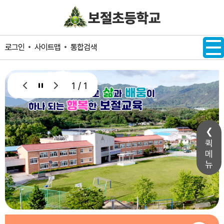
메인메뉴 바로가기
본문내용 바로가기
사이트맵
통합검색
로그인
1 / 1
퀵
메
뉴