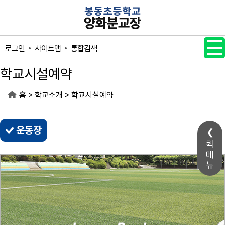
메인메뉴 바로가기
본문내용 바로가기
사이트맵
통합검색
로그인
학교시설예약
>
>
홈
학교소개
학교시설예약
운동장
퀵
메
뉴