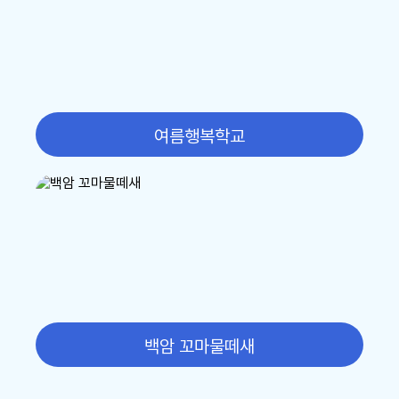
16
여름방학
17
대체공휴일
17
여름방학
17
대체공휴일
여름행복학교
18
여름방학
19
여름방학
22
토요휴업일
29
토요휴업일
백암 꼬마물떼새