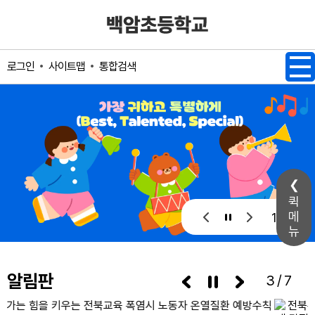
메인메뉴 바로가기
본문내용 바로가기
사이트맵
통합검색
로그인
퀵
메
1 / 1
뉴
알림판
3/7