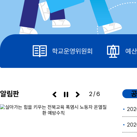
학교운영위원회
예산
알림판
3/6
202
20