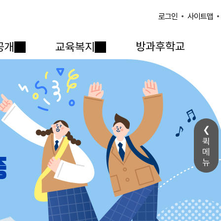
사이트맵
로그인
방과후학교
공개
교육복지
퀵
메
뉴