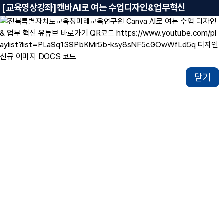
[교육영상강좌]캔바AI로 여는 수업디자인&업무혁신
닫기